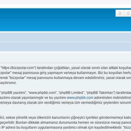
Ara
 "https://bizzpolar.com") tarafından çoğaltılan, yasal olarak sınırlı olan alttaki koşull
zpolar" mesaj panosuna giriş yapmayın ve/veya kullanmayın. Biz bu koşulları herhangi
irerek "bizzpolar" mesaj panosunu kullanmaya devam edebilirsiniz, yasal olarak sı
yılırsınız.
 “phpBB yazılımı”, “www.phpbb.com”, “phpBB Limited”, “phpBB Takımları”) tarafından 
zılımı olarak yayınlanmıştır ve bu yazılımı
www.phpbb.com
adresinden indirebilirsi
 ve/veya davranış olarak izin verdiğimiz ve/veya izin vermediğimiz şeylerden sorumlu
t edici, sekse yönelik veya ülkenizin kanunlarını çiğneyici içerikler göndermemeyi 
ar geçerlidir. Bunları dikkate almamanız durumunda hemen ve süresizce mesaj panos
arın IP adresi bu koşulların uygulanmasına yardımcı olmak için kaydedilmektedir.