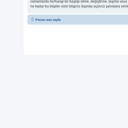
zamanlarda herhangi bir başlığı silme, değiştirme, taşıma veya
ne kadar bu bilgiler sizin bilginiz dışında üçüncü şahıslara ver
Forum ana sayfa