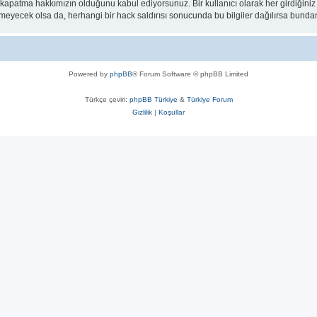
 kapatma hakkımızın olduğunu kabul ediyorsunuz. Bir kullanıcı olarak her girdiğini
ilmeyecek olsa da, herhangi bir hack saldırısı sonucunda bu bilgiler dağılırsa bunda
Powered by
phpBB
® Forum Software © phpBB Limited
Türkçe çeviri:
phpBB Türkiye
&
Türkiye Forum
Gizlilik
|
Koşullar