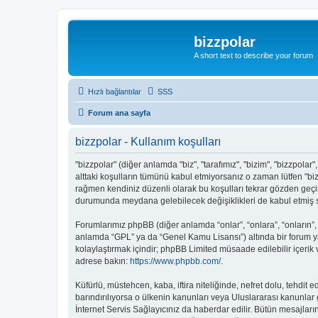
bizzpolar
A short text to describe your forum
Hızlı bağlantılar
SSS
Forum ana sayfa
bizzpolar - Kullanım koşulları
"bizzpolar" (diğer anlamda "biz", "tarafımız", "bizim", "bizzpolar",
alttaki koşulların tümünü kabul etmiyorsanız o zaman lütfen "biz
rağmen kendiniz düzenli olarak bu koşulları tekrar gözden geç
durumunda meydana gelebilecek değişiklikleri de kabul etmiş sa
Forumlarımız phpBB (diğer anlamda “onlar”, “onlara”, “onların”,
anlamda “GPL” ya da “Genel Kamu Lisansı”) altında bir forum ya
kolaylaştırmak içindir; phpBB Limited müsaade edilebilir içerik
adrese bakın:
https://www.phpbb.com/
.
Küfürlü, müstehcen, kaba, iftira niteliğinde, nefret dolu, tehdi
barındırılıyorsa o ülkenin kanunları veya Uluslararası kanunl
İnternet Servis Sağlayıcınız da haberdar edilir. Bütün mesajl