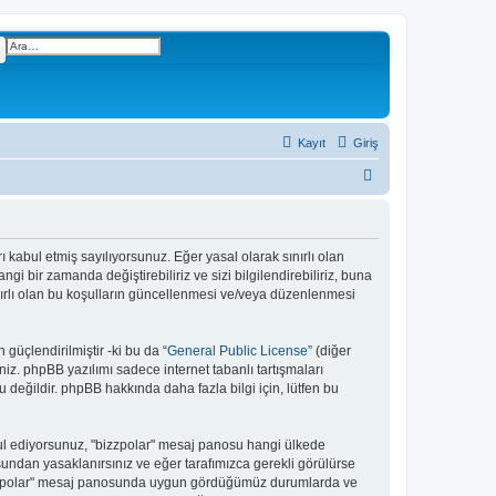
Gelişmiş arama
Kayıt
Giriş
A
r
a
arı kabul etmiş sayılıyorsunuz. Eğer yasal olarak sınırlı olan
 bir zamanda değiştirebiliriz ve sizi bilgilendirebiliriz, buna
nırlı olan bu koşulların güncellenmesi ve/veya düzenlenmesi
güçlendirilmiştir -ki bu da “
General Public License
” (diğer
niz. phpBB yazılımı sadece internet tabanlı tartışmaları
 değildir. phpBB hakkında daha fazla bilgi için, lütfen bu
kabul ediyorsunuz, "bizzpolar" mesaj panosu hangi ülkede
undan yasaklanırsınız ve eğer tarafımızca gerekli görülürse
 "bizzpolar" mesaj panosunda uygun gördüğümüz durumlarda ve