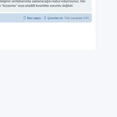
z bilginin veritabanında saklanacağını kabul ediyorsunuz. Her
n "bizzpolar" veya phpBB kesinlikle sorumlu değildir.
Bize ulaşın
Çerezleri sil
Tüm zamanlar
UTC