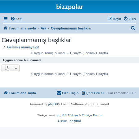
bizzpolar
SSS
Kayıt
Giriş
A
Forum ana sayfa
Ara
Cevaplanmamış başlıklar
r
Cevaplanmamış başlıklar
a
Gelişmiş aramaya git
0 uygun sonuç bulundu •
1
. sayfa (Toplam
1
sayfa)
Uygun sonuç bulunamadı.
0 uygun sonuç bulundu •
1
. sayfa (Toplam
1
sayfa)
Forum ana sayfa
Bize ulaşın
Çerezleri sil
Tüm zamanlar
UTC
Powered by
phpBB
® Forum Software © phpBB Limited
Türkçe çeviri:
phpBB Türkiye
&
Türkiye Forum
Gizlilik
|
Koşullar