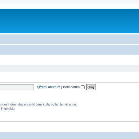
Şifremi unuttum
|
Beni hatırla
öncesinden itibaren aktif olan kullanıcılar temel alınır)
imiçi oldu