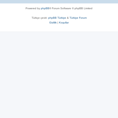
Powered by
phpBB
® Forum Software © phpBB Limited
Türkçe çeviri:
phpBB Türkiye
&
Türkiye Forum
Gizlilik
|
Koşullar