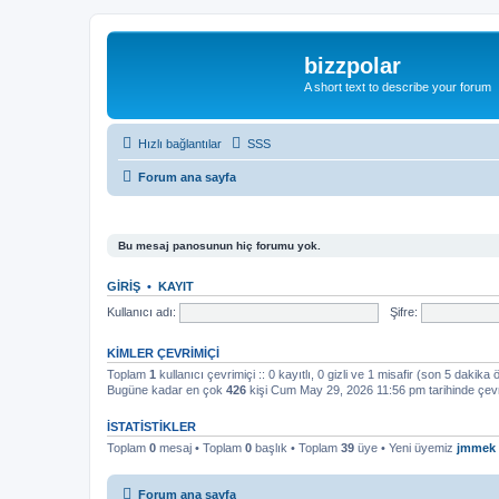
bizzpolar
A short text to describe your forum
Hızlı bağlantılar
SSS
Forum ana sayfa
Bu mesaj panosunun hiç forumu yok.
GIRIŞ
•
KAYIT
Kullanıcı adı:
Şifre:
KIMLER ÇEVRIMIÇI
Toplam
1
kullanıcı çevrimiçi :: 0 kayıtlı, 0 gizli ve 1 misafir (son 5 dakika 
Bugüne kadar en çok
426
kişi Cum May 29, 2026 11:56 pm tarihinde çevr
İSTATISTIKLER
Toplam
0
mesaj • Toplam
0
başlık • Toplam
39
üye • Yeni üyemiz
jmmek
Forum ana sayfa