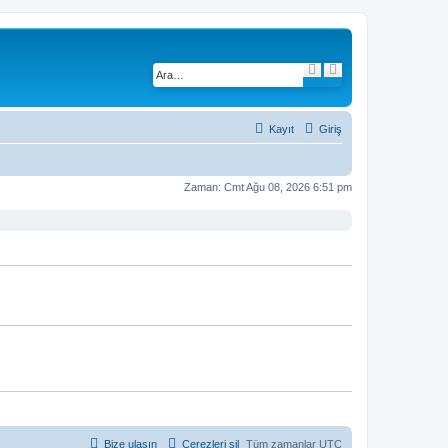
A
G
r
e
a
l
i
ş
m
Kayıt
Giriş
i
ş
a
r
Zaman: Cmt Ağu 08, 2026 6:51 pm
a
m
a
Bize ulaşın
Çerezleri sil
Tüm zamanlar
UTC