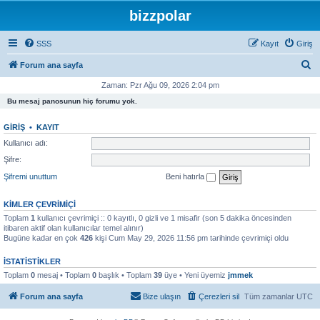
bizzpolar
SSS
Kayıt
Giriş
A
Forum ana sayfa
r
Zaman: Pzr Ağu 09, 2026 2:04 pm
a
Bu mesaj panosunun hiç forumu yok.
GIRIŞ
•
KAYIT
Kullanıcı adı:
Şifre:
Şifremi unuttum
Beni hatırla
KIMLER ÇEVRIMIÇI
Toplam
1
kullanıcı çevrimiçi :: 0 kayıtlı, 0 gizli ve 1 misafir (son 5 dakika öncesinden
itibaren aktif olan kullanıcılar temel alınır)
Bugüne kadar en çok
426
kişi Cum May 29, 2026 11:56 pm tarihinde çevrimiçi oldu
İSTATISTIKLER
Toplam
0
mesaj • Toplam
0
başlık • Toplam
39
üye • Yeni üyemiz
jmmek
Forum ana sayfa
Bize ulaşın
Çerezleri sil
Tüm zamanlar
UTC