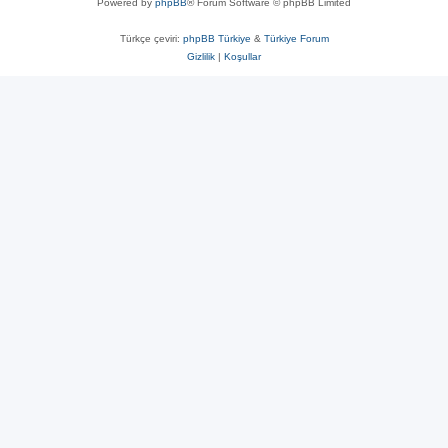
Powered by
phpBB
® Forum Software © phpBB Limited
Türkçe çeviri:
phpBB Türkiye
&
Türkiye Forum
Gizlilik
|
Koşullar