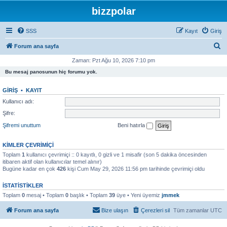
bizzpolar
SSS
Kayıt
Giriş
A
Forum ana sayfa
r
Zaman: Pzt Ağu 10, 2026 7:10 pm
a
Bu mesaj panosunun hiç forumu yok.
GIRIŞ
•
KAYIT
Kullanıcı adı:
Şifre:
Şifremi unuttum
Beni hatırla
KIMLER ÇEVRIMIÇI
Toplam
1
kullanıcı çevrimiçi :: 0 kayıtlı, 0 gizli ve 1 misafir (son 5 dakika öncesinden
itibaren aktif olan kullanıcılar temel alınır)
Bugüne kadar en çok
426
kişi Cum May 29, 2026 11:56 pm tarihinde çevrimiçi oldu
İSTATISTIKLER
Toplam
0
mesaj • Toplam
0
başlık • Toplam
39
üye • Yeni üyemiz
jmmek
Forum ana sayfa
Bize ulaşın
Çerezleri sil
Tüm zamanlar
UTC