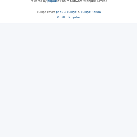
Powered by
phpBB
® Forum Software © phpBB Limited
Türkçe çeviri:
phpBB Türkiye
&
Türkiye Forum
Gizlilik
|
Koşullar