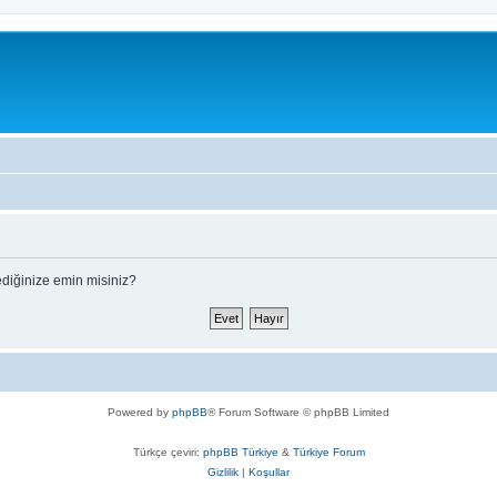
ediğinize emin misiniz?
Powered by
phpBB
® Forum Software © phpBB Limited
Türkçe çeviri:
phpBB Türkiye
&
Türkiye Forum
Gizlilik
|
Koşullar