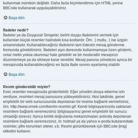
kullanmak mümkün değildir. Daha fazla biçimlendirme için HTML yerine
BBCode kullanarak uygulayabilirsiniz.
Başa dön
İfadeler nedir?
İfadeler ya da Duygusal Simgeler, belirli duygu ifadelerini vermek için
kullanılan küçük resimler halindeki kısa kodlardır. Örn. :) mutlu, :( ise üzgün
anlamındadır. Kullanabileceğiniz ifadelerin tam listesini mesaj gönderme
formunda görebilirsiniz. İfadeleri aşırı derecede kullanmamaya özen gösterin,
onlar metin yoksa okunmaz hale gelebilir ve bir moderatör mesajınızı
düzenlemeye ya da silmeye karar verebilir. Mesaj panosu yöneticisi ayrıca bir
mesajınızda kullanabileceğiniz en fazla ifade sınırını ayarlamış olabilir.
Başa dön
Resim gönderebilir miyim?
Evet, resimler mesajınızda gösterilebilir. Eğer yönetim dosya eklerine izin
verdiyse, resimleri mesaj panosuna yükleyebilirsiniz. Aksi takdirde, genel
erişilebilir bir web sunucusunda depolanan bir resime bağlantı vermelisiniz,
örn. http://www.ornek.com/benim-resmim.gif. Kendi bilgisayarınızda saklanan
resimlere bağlantı veremezsiniz (bilgisayarınız genel erişilebilir bir sunucu
olmadığı sürece). Ayrıca kimlik doğrulama mekanizmaları ardında depolanan
resimlere bağlantı veremezsiniz, ör. hotmail ya da yahoo e-posta kutularındaki
resimler, şifre korumları siteler, v.b. Resmi görüntülemek için BBCode [img]
etiketini kullanın.