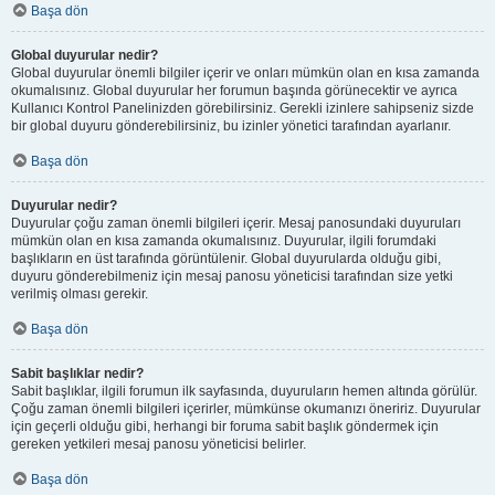
Başa dön
Global duyurular nedir?
Global duyurular önemli bilgiler içerir ve onları mümkün olan en kısa zamanda
okumalısınız. Global duyurular her forumun başında görünecektir ve ayrıca
Kullanıcı Kontrol Panelinizden görebilirsiniz. Gerekli izinlere sahipseniz sizde
bir global duyuru gönderebilirsiniz, bu izinler yönetici tarafından ayarlanır.
Başa dön
Duyurular nedir?
Duyurular çoğu zaman önemli bilgileri içerir. Mesaj panosundaki duyuruları
mümkün olan en kısa zamanda okumalısınız. Duyurular, ilgili forumdaki
başlıkların en üst tarafında görüntülenir. Global duyurularda olduğu gibi,
duyuru gönderebilmeniz için mesaj panosu yöneticisi tarafından size yetki
verilmiş olması gerekir.
Başa dön
Sabit başlıklar nedir?
Sabit başlıklar, ilgili forumun ilk sayfasında, duyuruların hemen altında görülür.
Çoğu zaman önemli bilgileri içerirler, mümkünse okumanızı öneririz. Duyurular
için geçerli olduğu gibi, herhangi bir foruma sabit başlık göndermek için
gereken yetkileri mesaj panosu yöneticisi belirler.
Başa dön