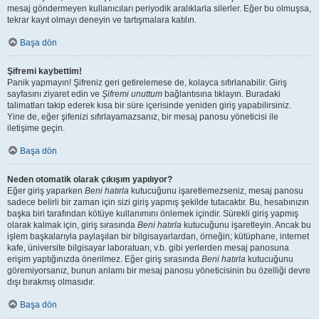
mesaj göndermeyen kullanıcıları periyodik aralıklarla silerler. Eğer bu olmuşsa,
tekrar kayıt olmayı deneyin ve tartışmalara katılın.
Başa dön
Şifremi kaybettim!
Panik yapmayın! Şifreniz geri getirelemese de, kolayca sıfırlanabilir. Giriş
sayfasını ziyaret edin ve
Şifremi unuttum
bağlantısına tıklayın. Buradaki
talimatları takip ederek kısa bir süre içerisinde yeniden giriş yapabilirsiniz.
Yine de, eğer şifenizi sıfırlayamazsanız, bir mesaj panosu yöneticisi ile
iletişime geçin.
Başa dön
Neden otomatik olarak çıkışım yapılıyor?
Eğer giriş yaparken
Beni hatırla
kutucuğunu işaretlemezseniz, mesaj panosu
sadece belirli bir zaman için sizi giriş yapmış şekilde tutacaktır. Bu, hesabınızın
başka biri tarafından kötüye kullanımını önlemek içindir. Sürekli giriş yapmış
olarak kalmak için, giriş sırasında
Beni hatırla
kutucuğunu işaretleyin. Ancak bu
işlem başkalarıyla paylaşılan bir bilgisayarlardan, örneğin; kütüphane, internet
kafe, üniversite bilgisayar laboratuarı, v.b. gibi yerlerden mesaj panosuna
erişim yaptığınızda önerilmez. Eğer giriş sırasında
Beni hatırla
kutucuğunu
göremiyorsanız, bunun anlamı bir mesaj panosu yöneticisinin bu özelliği devre
dışı bırakmış olmasıdır.
Başa dön