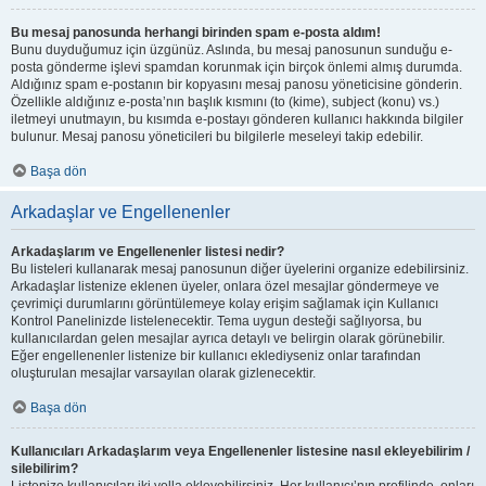
Bu mesaj panosunda herhangi birinden spam e-posta aldım!
Bunu duyduğumuz için üzgünüz. Aslında, bu mesaj panosunun sunduğu e-
posta gönderme işlevi spamdan korunmak için birçok önlemi almış durumda.
Aldığınız spam e-postanın bir kopyasını mesaj panosu yöneticisine gönderin.
Özellikle aldığınız e-posta’nın başlık kısmını (to (kime), subject (konu) vs.)
iletmeyi unutmayın, bu kısımda e-postayı gönderen kullanıcı hakkında bilgiler
bulunur. Mesaj panosu yöneticileri bu bilgilerle meseleyi takip edebilir.
Başa dön
Arkadaşlar ve Engellenenler
Arkadaşlarım ve Engellenenler listesi nedir?
Bu listeleri kullanarak mesaj panosunun diğer üyelerini organize edebilirsiniz.
Arkadaşlar listenize eklenen üyeler, onlara özel mesajlar göndermeye ve
çevrimiçi durumlarını görüntülemeye kolay erişim sağlamak için Kullanıcı
Kontrol Panelinizde listelenecektir. Tema uygun desteği sağlıyorsa, bu
kullanıcılardan gelen mesajlar ayrıca detaylı ve belirgin olarak görünebilir.
Eğer engellenenler listenize bir kullanıcı eklediyseniz onlar tarafından
oluşturulan mesajlar varsayılan olarak gizlenecektir.
Başa dön
Kullanıcıları Arkadaşlarım veya Engellenenler listesine nasıl ekleyebilirim /
silebilirim?