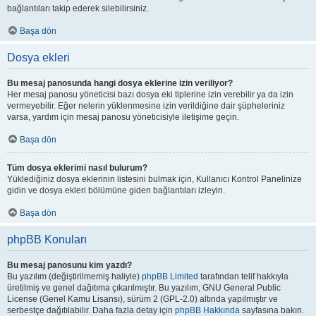
bağlantıları takip ederek silebilirsiniz.
Başa dön
Dosya ekleri
Bu mesaj panosunda hangi dosya eklerine izin veriliyor?
Her mesaj panosu yöneticisi bazı dosya eki tiplerine izin verebilir ya da izin
vermeyebilir. Eğer nelerin yüklenmesine izin verildiğine dair şüpheleriniz
varsa, yardım için mesaj panosu yöneticisiyle iletişime geçin.
Başa dön
Tüm dosya eklerimi nasıl bulurum?
Yüklediğiniz dosya eklerinin listesini bulmak için, Kullanıcı Kontrol Panelinize
gidin ve dosya ekleri bölümüne giden bağlantıları izleyin.
Başa dön
phpBB Konuları
Bu mesaj panosunu kim yazdı?
Bu yazılım (değiştirilmemiş haliyle)
phpBB Limited
tarafından telif hakkıyla
üretilmiş ve genel dağıtıma çıkarılmıştır. Bu yazılım, GNU General Public
License (Genel Kamu Lisansı), sürüm 2 (GPL-2.0) altında yapılmıştır ve
serbestçe dağıtılabilir. Daha fazla detay için
phpBB Hakkında
sayfasına bakın.