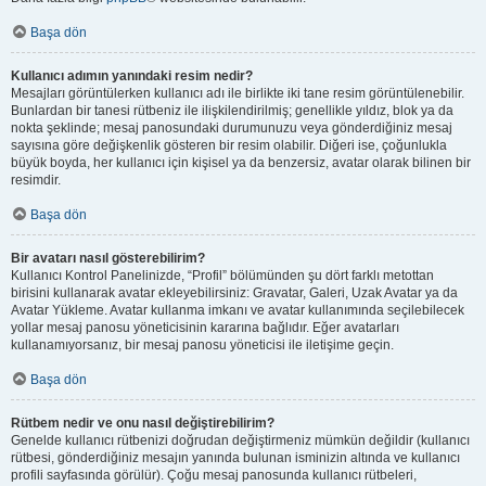
Başa dön
Kullanıcı adımın yanındaki resim nedir?
Mesajları görüntülerken kullanıcı adı ile birlikte iki tane resim görüntülenebilir.
Bunlardan bir tanesi rütbeniz ile ilişkilendirilmiş; genellikle yıldız, blok ya da
nokta şeklinde; mesaj panosundaki durumunuzu veya gönderdiğiniz mesaj
sayısına göre değişkenlik gösteren bir resim olabilir. Diğeri ise, çoğunlukla
büyük boyda, her kullanıcı için kişisel ya da benzersiz, avatar olarak bilinen bir
resimdir.
Başa dön
Bir avatarı nasıl gösterebilirim?
Kullanıcı Kontrol Panelinizde, “Profil” bölümünden şu dört farklı metottan
birisini kullanarak avatar ekleyebilirsiniz: Gravatar, Galeri, Uzak Avatar ya da
Avatar Yükleme. Avatar kullanma imkanı ve avatar kullanımında seçilebilecek
yollar mesaj panosu yöneticisinin kararına bağlıdır. Eğer avatarları
kullanamıyorsanız, bir mesaj panosu yöneticisi ile iletişime geçin.
Başa dön
Rütbem nedir ve onu nasıl değiştirebilirim?
Genelde kullanıcı rütbenizi doğrudan değiştirmeniz mümkün değildir (kullanıcı
rütbesi, gönderdiğiniz mesajın yanında bulunan isminizin altında ve kullanıcı
profili sayfasında görülür). Çoğu mesaj panosunda kullanıcı rütbeleri,