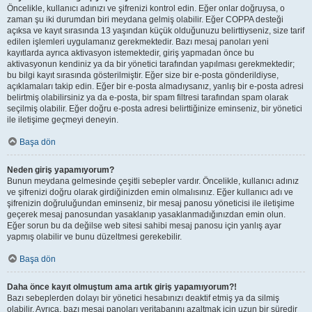
Öncelikle, kullanıcı adınızı ve şifrenizi kontrol edin. Eğer onlar doğruysa, o
zaman şu iki durumdan biri meydana gelmiş olabilir. Eğer COPPA desteği
açıksa ve kayıt sırasında 13 yaşından küçük olduğunuzu belirttiyseniz, size tarif
edilen işlemleri uygulamanız gerekmektedir. Bazı mesaj panoları yeni
kayıtlarda ayrıca aktivasyon istemektedir, giriş yapmadan önce bu
aktivasyonun kendiniz ya da bir yönetici tarafından yapılması gerekmektedir;
bu bilgi kayıt sırasında gösterilmiştir. Eğer size bir e-posta gönderildiyse,
açıklamaları takip edin. Eğer bir e-posta almadıysanız, yanlış bir e-posta adresi
belirtmiş olabilirsiniz ya da e-posta, bir spam filtresi tarafından spam olarak
seçilmiş olabilir. Eğer doğru e-posta adresi belirttiğinize eminseniz, bir yönetici
ile iletişime geçmeyi deneyin.
Başa dön
Neden giriş yapamıyorum?
Bunun meydana gelmesinde çeşitli sebepler vardır. Öncelikle, kullanıcı adınız
ve şifrenizi doğru olarak girdiğinizden emin olmalısınız. Eğer kullanıcı adı ve
şifrenizin doğruluğundan eminseniz, bir mesaj panosu yöneticisi ile iletişime
geçerek mesaj panosundan yasaklanıp yasaklanmadığınızdan emin olun.
Eğer sorun bu da değilse web sitesi sahibi mesaj panosu için yanlış ayar
yapmış olabilir ve bunu düzeltmesi gerekebilir.
Başa dön
Daha önce kayıt olmuştum ama artık giriş yapamıyorum?!
Bazı sebeplerden dolayı bir yönetici hesabınızı deaktif etmiş ya da silmiş
olabilir. Ayrıca, bazı mesaj panoları veritabanını azaltmak için uzun bir süredir