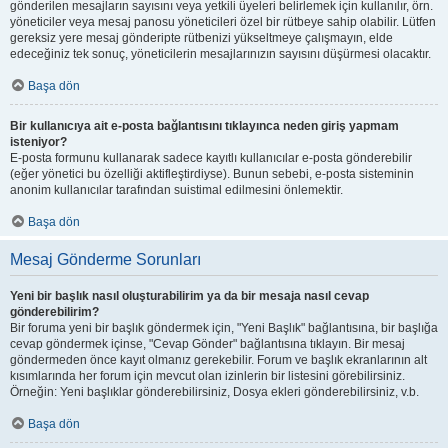
gönderilen mesajların sayısını veya yetkili üyeleri belirlemek için kullanılır, örn.
yöneticiler veya mesaj panosu yöneticileri özel bir rütbeye sahip olabilir. Lütfen
gereksiz yere mesaj gönderipte rütbenizi yükseltmeye çalışmayın, elde
edeceğiniz tek sonuç, yöneticilerin mesajlarınızın sayısını düşürmesi olacaktır.
Başa dön
Bir kullanıcıya ait e-posta bağlantısını tıklayınca neden giriş yapmam
isteniyor?
E-posta formunu kullanarak sadece kayıtlı kullanıcılar e-posta gönderebilir
(eğer yönetici bu özelliği aktifleştirdiyse). Bunun sebebi, e-posta sisteminin
anonim kullanıcılar tarafından suistimal edilmesini önlemektir.
Başa dön
Mesaj Gönderme Sorunları
Yeni bir başlık nasıl oluşturabilirim ya da bir mesaja nasıl cevap
gönderebilirim?
Bir foruma yeni bir başlık göndermek için, "Yeni Başlık" bağlantısına, bir başlığa
cevap göndermek içinse, "Cevap Gönder" bağlantısına tıklayın. Bir mesaj
göndermeden önce kayıt olmanız gerekebilir. Forum ve başlık ekranlarının alt
kısımlarında her forum için mevcut olan izinlerin bir listesini görebilirsiniz.
Örneğin: Yeni başlıklar gönderebilirsiniz, Dosya ekleri gönderebilirsiniz, v.b.
Başa dön