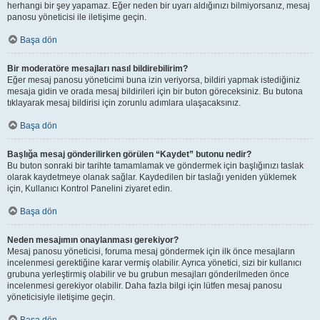
herhangi bir şey yapamaz. Eğer neden bir uyarı aldığınızı bilmiyorsanız, mesaj
panosu yöneticisi ile iletişime geçin.
Başa dön
Bir moderatöre mesajları nasıl bildirebilirim?
Eğer mesaj panosu yöneticimi buna izin veriyorsa, bildiri yapmak istediğiniz
mesaja gidin ve orada mesaj bildirileri için bir buton göreceksiniz. Bu butona
tıklayarak mesaj bildirisi için zorunlu adımlara ulaşacaksınız.
Başa dön
Başlığa mesaj gönderilirken görülen “Kaydet” butonu nedir?
Bu buton sonraki bir tarihte tamamlamak ve göndermek için başlığınızı taslak
olarak kaydetmeye olanak sağlar. Kaydedilen bir taslağı yeniden yüklemek
için, Kullanıcı Kontrol Panelini ziyaret edin.
Başa dön
Neden mesajımın onaylanması gerekiyor?
Mesaj panosu yöneticisi, foruma mesaj göndermek için ilk önce mesajların
incelenmesi gerektiğine karar vermiş olabilir. Ayrıca yönetici, sizi bir kullanıcı
grubuna yerleştirmiş olabilir ve bu grubun mesajları gönderilmeden önce
incelenmesi gerekiyor olabilir. Daha fazla bilgi için lütfen mesaj panosu
yöneticisiyle iletişime geçin.