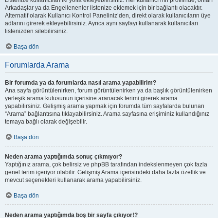
Listenize kullanıcıları iki yolla ekleyebilirsiniz. Her kullanıcı’nın profilinde, onları
Arkadaşlar ya da Engellenenler listenize eklemek için bir bağlantı olacaktır.
Alternatif olarak Kullanıcı Kontrol Paneliniz’den, direkt olarak kullanıcıların üye
adlarını girerek ekleyebilirsiniz. Ayrıca aynı sayfayı kullanarak kullanıcıları
listenizden silebilirsiniz.
Başa dön
Forumlarda Arama
Bir forumda ya da forumlarda nasıl arama yapabilirim?
Ana sayfa görüntülenirken, forum görüntülenirken ya da başlık görüntülenirken
yerleşik arama kutusunun içerisine aranacak terimi girerek arama
yapabilirsiniz. Gelişmiş arama yapmak için forumda tüm sayfalarda bulunan
“Arama” bağlantısına tıklayabilirsiniz. Arama sayfasına erişiminiz kullandığınız
temaya bağlı olarak değişebilir.
Başa dön
Neden arama yaptığımda sonuç çıkmıyor?
Yaptığınız arama, çok belirsiz ve phpBB tarafından indekslenmeyen çok fazla
genel terim içeriyor olabilir. Gelişmiş Arama içerisindeki daha fazla özellik ve
mevcut seçenekleri kullanarak arama yapabilirsiniz.
Başa dön
Neden arama yaptığımda boş bir sayfa çıkıyor!?