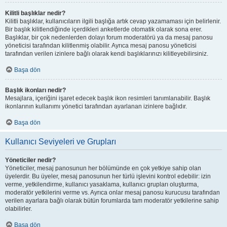
Kilitli başlıklar nedir?
Kilitli başlıklar, kullanıcıların ilgili başlığa artık cevap yazamaması için belirlenir.
Bir başlık kilitlendiğinde içerdikleri anketlerde otomatik olarak sona erer.
Başlıklar, bir çok nedenlerden dolayı forum moderatörü ya da mesaj panosu
yöneticisi tarafından kilitlenmiş olabilir. Ayrıca mesaj panosu yöneticisi
tarafından verilen izinlere bağlı olarak kendi başlıklarınızı kilitleyebilirsiniz.
Başa dön
Başlık ikonları nedir?
Mesajlara, içeriğini işaret edecek başlık ikon resimleri tanımlanabilir. Başlık
ikonlarının kullanımı yönetici tarafından ayarlanan izinlere bağlıdır.
Başa dön
Kullanıcı Seviyeleri ve Grupları
Yöneticiler nedir?
Yöneticiler, mesaj panosunun her bölümünde en çok yetkiye sahip olan
üyelerdir. Bu üyeler, mesaj panosunun her türlü işlevini kontrol edebilir: izin
verme, yetkilendirme, kullanıcı yasaklama, kullanıcı grupları oluşturma,
moderatör yetkilerini verme vs. Ayrıca onlar mesaj panosu kurucusu tarafından
verilen ayarlara bağlı olarak bütün forumlarda tam moderatör yetkilerine sahip
olabilirler.
Başa dön