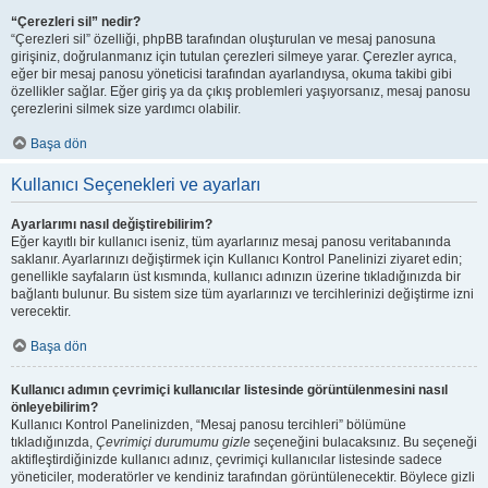
“Çerezleri sil” nedir?
“Çerezleri sil” özelliği, phpBB tarafından oluşturulan ve mesaj panosuna
girişiniz, doğrulanmanız için tutulan çerezleri silmeye yarar. Çerezler ayrıca,
eğer bir mesaj panosu yöneticisi tarafından ayarlandıysa, okuma takibi gibi
özellikler sağlar. Eğer giriş ya da çıkış problemleri yaşıyorsanız, mesaj panosu
çerezlerini silmek size yardımcı olabilir.
Başa dön
Kullanıcı Seçenekleri ve ayarları
Ayarlarımı nasıl değiştirebilirim?
Eğer kayıtlı bir kullanıcı iseniz, tüm ayarlarınız mesaj panosu veritabanında
saklanır. Ayarlarınızı değiştirmek için Kullanıcı Kontrol Panelinizi ziyaret edin;
genellikle sayfaların üst kısmında, kullanıcı adınızın üzerine tıkladığınızda bir
bağlantı bulunur. Bu sistem size tüm ayarlarınızı ve tercihlerinizi değiştirme izni
verecektir.
Başa dön
Kullanıcı adımın çevrimiçi kullanıcılar listesinde görüntülenmesini nasıl
önleyebilirim?
Kullanıcı Kontrol Panelinizden, “Mesaj panosu tercihleri” bölümüne
tıkladığınızda,
Çevrimiçi durumumu gizle
seçeneğini bulacaksınız. Bu seçeneği
aktifleştirdiğinizde kullanıcı adınız, çevrimiçi kullanıcılar listesinde sadece
yöneticiler, moderatörler ve kendiniz tarafından görüntülenecektir. Böylece gizli