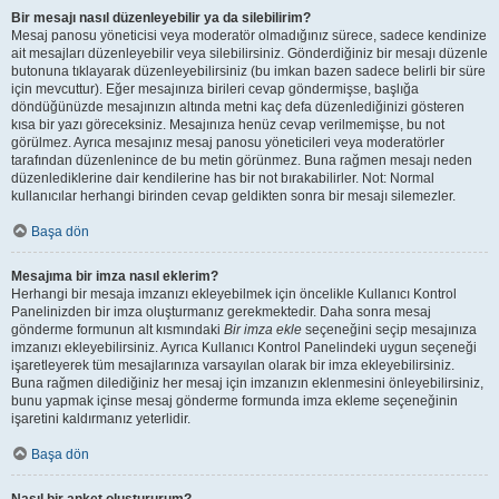
Bir mesajı nasıl düzenleyebilir ya da silebilirim?
Mesaj panosu yöneticisi veya moderatör olmadığınız sürece, sadece kendinize
ait mesajları düzenleyebilir veya silebilirsiniz. Gönderdiğiniz bir mesajı düzenle
butonuna tıklayarak düzenleyebilirsiniz (bu imkan bazen sadece belirli bir süre
için mevcuttur). Eğer mesajınıza birileri cevap göndermişse, başlığa
döndüğünüzde mesajınızın altında metni kaç defa düzenlediğinizi gösteren
kısa bir yazı göreceksiniz. Mesajınıza henüz cevap verilmemişse, bu not
görülmez. Ayrıca mesajınız mesaj panosu yöneticileri veya moderatörler
tarafından düzenlenince de bu metin görünmez. Buna rağmen mesajı neden
düzenlediklerine dair kendilerine has bir not bırakabilirler. Not: Normal
kullanıcılar herhangi birinden cevap geldikten sonra bir mesajı silemezler.
Başa dön
Mesajıma bir imza nasıl eklerim?
Herhangi bir mesaja imzanızı ekleyebilmek için öncelikle Kullanıcı Kontrol
Panelinizden bir imza oluşturmanız gerekmektedir. Daha sonra mesaj
gönderme formunun alt kısmındaki
Bir imza ekle
seçeneğini seçip mesajınıza
imzanızı ekleyebilirsiniz. Ayrıca Kullanıcı Kontrol Panelindeki uygun seçeneği
işaretleyerek tüm mesajlarınıza varsayılan olarak bir imza ekleyebilirsiniz.
Buna rağmen dilediğiniz her mesaj için imzanızın eklenmesini önleyebilirsiniz,
bunu yapmak içinse mesaj gönderme formunda imza ekleme seçeneğinin
işaretini kaldırmanız yeterlidir.
Başa dön