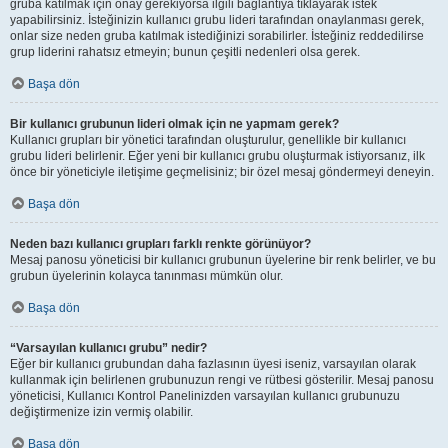
gruba katılmak için onay gerekiyorsa ilgili bağlantıya tıklayarak istek
yapabilirsiniz. İsteğinizin kullanıcı grubu lideri tarafından onaylanması gerek,
onlar size neden gruba katılmak istediğinizi sorabilirler. İsteğiniz reddedilirse
grup liderini rahatsız etmeyin; bunun çeşitli nedenleri olsa gerek.
Başa dön
Bir kullanıcı grubunun lideri olmak için ne yapmam gerek?
Kullanıcı grupları bir yönetici tarafından oluşturulur, genellikle bir kullanıcı
grubu lideri belirlenir. Eğer yeni bir kullanıcı grubu oluşturmak istiyorsanız, ilk
önce bir yöneticiyle iletişime geçmelisiniz; bir özel mesaj göndermeyi deneyin.
Başa dön
Neden bazı kullanıcı grupları farklı renkte görünüyor?
Mesaj panosu yöneticisi bir kullanıcı grubunun üyelerine bir renk belirler, ve bu
grubun üyelerinin kolayca tanınması mümkün olur.
Başa dön
“Varsayılan kullanıcı grubu” nedir?
Eğer bir kullanıcı grubundan daha fazlasının üyesi iseniz, varsayılan olarak
kullanmak için belirlenen grubunuzun rengi ve rütbesi gösterilir. Mesaj panosu
yöneticisi, Kullanıcı Kontrol Panelinizden varsayılan kullanıcı grubunuzu
değiştirmenize izin vermiş olabilir.
Başa dön