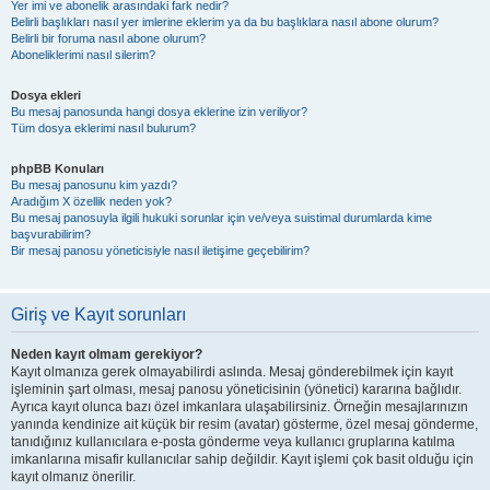
Yer imi ve abonelik arasındaki fark nedir?
Belirli başlıkları nasıl yer imlerine eklerim ya da bu başlıklara nasıl abone olurum?
Belirli bir foruma nasıl abone olurum?
Aboneliklerimi nasıl silerim?
Dosya ekleri
Bu mesaj panosunda hangi dosya eklerine izin veriliyor?
Tüm dosya eklerimi nasıl bulurum?
phpBB Konuları
Bu mesaj panosunu kim yazdı?
Aradığım X özellik neden yok?
Bu mesaj panosuyla ilgili hukuki sorunlar için ve/veya suistimal durumlarda kime
başvurabilirim?
Bir mesaj panosu yöneticisiyle nasıl iletişime geçebilirim?
Giriş ve Kayıt sorunları
Neden kayıt olmam gerekiyor?
Kayıt olmanıza gerek olmayabilirdi aslında. Mesaj gönderebilmek için kayıt
işleminin şart olması, mesaj panosu yöneticisinin (yönetici) kararına bağlıdır.
Ayrıca kayıt olunca bazı özel imkanlara ulaşabilirsiniz. Örneğin mesajlarınızın
yanında kendinize ait küçük bir resim (avatar) gösterme, özel mesaj gönderme,
tanıdığınız kullanıcılara e-posta gönderme veya kullanıcı gruplarına katılma
imkanlarına misafir kullanıcılar sahip değildir. Kayıt işlemi çok basit olduğu için
kayıt olmanız önerilir.