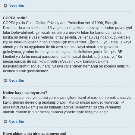
Başa dön
COPPA nedir?
COPPA ya da Child Online Privacy and Protection Act of 1998, Birleşik
Devletlerde web sitelerinin 13 yaşından küçüklerin ebeveynlerinden potansiyel
bilgi toplayabilmek için yazılı izin almayı gerekli tutan bir kanundur, ya da
başka bir deyişle yasal veli/vasi onay şeklidir, veliler 13 yaşından küçüklerden
kişisel kimlik bilgilerinin toplanması için izin verirler. Eğer bu uygulama ile kayıt
olmak ya da bu uygulama ile bir web sitesine kayıt olmak size güvenilir
gelmiyorsa, yardım için bir yasal danışman ile iletişime geçin. Not: phpBB
Limited ya da bu mesaj panosunun sahibi yasal destek sağlamaz, ve “Bu
mesaj panosu ile ilgili kötü niyetli ve/veya hukuki konularda kime
başvurabilirim?” sorusu hariç, yasayı ilgilendiren herhangi bir konuda iletişim
noktası olarak gösterilemez.
Başa dön
Neden kayıt olamıyorum?
Bir mesaj panosu yöneticisi yeni ziyaretçilerin kayıt olmasını önlemek amacıyla
kayıt işlemini devre dışı bırakmış olabilir. Ayrıca mesaj panosu yöneticisi IP
adresinizi yasaklamış ya da kullanıcı adınızı kullanmanıza izin vermemiş
olabilir. Yardım için bir mesaj panosu yöneticisiyle iletişime geçin.
Başa dön
Kayıt oldum ama giriş yapamıyorum!