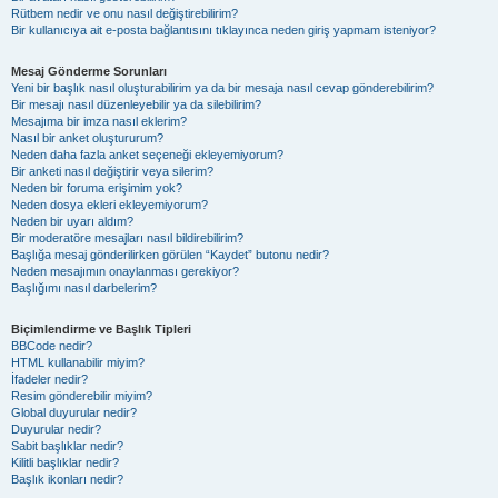
Rütbem nedir ve onu nasıl değiştirebilirim?
Bir kullanıcıya ait e-posta bağlantısını tıklayınca neden giriş yapmam isteniyor?
Mesaj Gönderme Sorunları
Yeni bir başlık nasıl oluşturabilirim ya da bir mesaja nasıl cevap gönderebilirim?
Bir mesajı nasıl düzenleyebilir ya da silebilirim?
Mesajıma bir imza nasıl eklerim?
Nasıl bir anket oluştururum?
Neden daha fazla anket seçeneği ekleyemiyorum?
Bir anketi nasıl değiştirir veya silerim?
Neden bir foruma erişimim yok?
Neden dosya ekleri ekleyemiyorum?
Neden bir uyarı aldım?
Bir moderatöre mesajları nasıl bildirebilirim?
Başlığa mesaj gönderilirken görülen “Kaydet” butonu nedir?
Neden mesajımın onaylanması gerekiyor?
Başlığımı nasıl darbelerim?
Biçimlendirme ve Başlık Tipleri
BBCode nedir?
HTML kullanabilir miyim?
İfadeler nedir?
Resim gönderebilir miyim?
Global duyurular nedir?
Duyurular nedir?
Sabit başlıklar nedir?
Kilitli başlıklar nedir?
Başlık ikonları nedir?