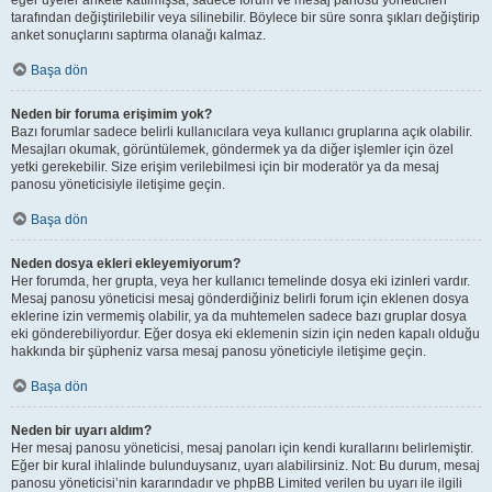
eğer üyeler ankete katılmışsa, sadece forum ve mesaj panosu yöneticileri
tarafından değiştirilebilir veya silinebilir. Böylece bir süre sonra şıkları değiştirip
anket sonuçlarını saptırma olanağı kalmaz.
Başa dön
Neden bir foruma erişimim yok?
Bazı forumlar sadece belirli kullanıcılara veya kullanıcı gruplarına açık olabilir.
Mesajları okumak, görüntülemek, göndermek ya da diğer işlemler için özel
yetki gerekebilir. Size erişim verilebilmesi için bir moderatör ya da mesaj
panosu yöneticisiyle iletişime geçin.
Başa dön
Neden dosya ekleri ekleyemiyorum?
Her forumda, her grupta, veya her kullanıcı temelinde dosya eki izinleri vardır.
Mesaj panosu yöneticisi mesaj gönderdiğiniz belirli forum için eklenen dosya
eklerine izin vermemiş olabilir, ya da muhtemelen sadece bazı gruplar dosya
eki gönderebiliyordur. Eğer dosya eki eklemenin sizin için neden kapalı olduğu
hakkında bir şüpheniz varsa mesaj panosu yöneticiyle iletişime geçin.
Başa dön
Neden bir uyarı aldım?
Her mesaj panosu yöneticisi, mesaj panoları için kendi kurallarını belirlemiştir.
Eğer bir kural ihlalinde bulunduysanız, uyarı alabilirsiniz. Not: Bu durum, mesaj
panosu yöneticisi’nin kararındadır ve phpBB Limited verilen bu uyarı ile ilgili