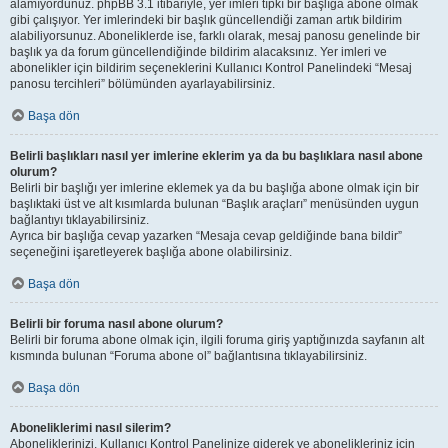
alamıyordunuz. phpBB 3.1 itibariyle, yer imleri tıpkı bir başlığa abone olmak
gibi çalışıyor. Yer imlerindeki bir başlık güncellendiği zaman artık bildirim
alabiliyorsunuz. Aboneliklerde ise, farklı olarak, mesaj panosu genelinde bir
başlık ya da forum güncellendiğinde bildirim alacaksınız. Yer imleri ve
abonelikler için bildirim seçeneklerini Kullanıcı Kontrol Panelindeki “Mesaj
panosu tercihleri” bölümünden ayarlayabilirsiniz.
Başa dön
Belirli başlıkları nasıl yer imlerine eklerim ya da bu başlıklara nasıl abone
olurum?
Belirli bir başlığı yer imlerine eklemek ya da bu başlığa abone olmak için bir
başlıktaki üst ve alt kısımlarda bulunan “Başlık araçları” menüsünden uygun
bağlantıyı tıklayabilirsiniz.
Ayrıca bir başlığa cevap yazarken “Mesaja cevap geldiğinde bana bildir”
seçeneğini işaretleyerek başlığa abone olabilirsiniz.
Başa dön
Belirli bir foruma nasıl abone olurum?
Belirli bir foruma abone olmak için, ilgili foruma giriş yaptığınızda sayfanın alt
kısmında bulunan “Foruma abone ol” bağlantısına tıklayabilirsiniz.
Başa dön
Aboneliklerimi nasıl silerim?
Aboneliklerinizi, Kullanıcı Kontrol Panelinize giderek ve abonelikleriniz için