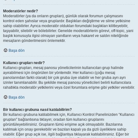
Moderatörler nedir?
Moderatörler (ya da onların grupları), günlük olarak forumun çalışmasını
kontrol eden şahıslar veya gruplardır. Başlıkları değiştirme ve silme yetkisine
sahip olabilirler. Ayrıca moderatör oldukları forumdaki başlıkları kilitleyebilir,
taşıyabilir, silebilir ve bölebilirler. Genelde moderatörlerin görevi, off-topic, yani
başlık konusuyla ilgisi olmayan yanıtların veya hakaret ve saldırı niteliğinde
mesajların gönderilmesini önlemektir.
Başa dön
Kullanıcı grupları nedir?
Kullanıcı grupları, mesaj panosu yöneticilerinin kullanıcıları grup halinde
ayırabilmesi için öngörülen bir yöntemdir. Her kullanıcı (çoğu mesaj
panolarından farklı olarak) bir çok gruba üye olabilir ve her gruba ayrı ayrı
izinler tanımlanabilir. Bu şekilde mesaj panosu yöneticileri belirli kullanıcılara
rahatlıkla moderatör yetkilerini veya özel forumlara erişme gibi yetkiler verebilir.
Başa dön
Bir kullanıcı grubuna nasıl katılabilirim?
Bir kullanıcı grubuna katılabilmek için, Kullanıcı Kontrol Panelinizden “Kullanıcı
grupları” bağlantısına tıklayın; oradan tüm kullanıcı gruplarını
görüntüleyebilirsiniz. Grupların tümü erişime açık olmayabilir. Bazılarına
katılmak için onay gerekebilir ve bazıları kapalı ya da gizli üyeliklere sahip
olabilir. Eğer grup açık ise, ilgili bağlantıya tıklayarak katılabilirsiniz. Eğer bir