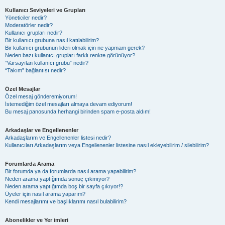
Kullanıcı Seviyeleri ve Grupları
Yöneticiler nedir?
Moderatörler nedir?
Kullanıcı grupları nedir?
Bir kullanıcı grubuna nasıl katılabilirim?
Bir kullanıcı grubunun lideri olmak için ne yapmam gerek?
Neden bazı kullanıcı grupları farklı renkte görünüyor?
“Varsayılan kullanıcı grubu” nedir?
“Takım” bağlantısı nedir?
Özel Mesajlar
Özel mesaj gönderemiyorum!
İstemediğim özel mesajları almaya devam ediyorum!
Bu mesaj panosunda herhangi birinden spam e-posta aldım!
Arkadaşlar ve Engellenenler
Arkadaşlarım ve Engellenenler listesi nedir?
Kullanıcıları Arkadaşlarım veya Engellenenler listesine nasıl ekleyebilirim / silebilirim?
Forumlarda Arama
Bir forumda ya da forumlarda nasıl arama yapabilirim?
Neden arama yaptığımda sonuç çıkmıyor?
Neden arama yaptığımda boş bir sayfa çıkıyor!?
Üyeler için nasıl arama yaparım?
Kendi mesajlarımı ve başlıklarımı nasıl bulabilirim?
Abonelikler ve Yer imleri