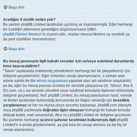
Başa dön
Aradığım X özellik neden yok?
Bu yazılım phpBB Limited tarafından yazılmış ve lisanslanmıştır. Eğer herhangi
bir özelliğin eklenmesi gerektiğini düşünüyorsanız lütfen
phpBB Fikirleri Merkezi
’ni ziyaret edin, oradan mevcut fikirlere oy verebilir ya
da yeni özellikler önerebilirsiniz.
Başa dön
Bu mesaj panosuyla ilgili hukuki sorunlar için ve/veya suistimal durumlarda
kime başvurabilirim?
“Takım” sayfasında listelenmiş yöneticilerin herhangi biri ile şikayetleriniz için
iletişime geçebilirsiniz. Eğer onlardan cevap alamıyorsanız, o zaman alan
adının sahibi ile (bir
whois sorgulaması
yaparak alan adı sahibine ulaşılabilir)
ya da, eğer bu mesaj panosu ücretsiz bir serviste çalışıyorsa (ör. Yahoo!, free.fr,
f2s.com, v.b.), bu servisin yönetimi veya suistimal konularla ilgilenen bölümüyle
iletişime geçmelisiniz. Not: phpBB Limited, bu mesaj panosunun nasıl, nerede
ve kimler tarafından kullanıldığı konusunda bir bilgisi olmadığı için
kesinlikle
yargılanamaz
ve her ne olursa olsun sorumlu tutulamaz. phpBB.com sitesiyle
veya phpBB yazılımıyla
doğrudan ilgisi olmayan
herhangi bir hukuki konuda
(ihtiyati tedbir, mali sorumluluk, iftira vs.) phpBB Limited ile iletişime geçmeyin.
Bu yazılımın herhangi
üçüncü şahıslar tarafından kullanımıyla ilgili
phpBB
Limited’e e-posta gönderirseniz, ya çok kısa bir cevap alırsınız ya da hiç bir
cevap alamazsınız.