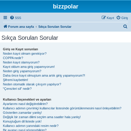
bizzpolar
SSS
Kayıt
Giriş
A
Forum ana sayfa
Sıkça Sorulan Sorular
r
Sıkça Sorulan Sorular
a
Giriş ve Kayıt sorunları
Neden kayıt olmam gerekiyor?
COPPA nedir?
Neden kayıt olamıyorum?
Kayıt oldum ama giriş yapamıyorum!
Neden giriş yapamıyorum?
Daha önce kayıt olmuştum ama artık giriş yapamıyorum?!
Şifremi kaybettim!
Neden otomatik olarak çıkışım yapılıyor?
“Çerezleri sil” nedir?
Kullanıcı Seçenekleri ve ayarları
Ayarlarımı nasıl değiştirebilirim?
Kullanıcı adımın çevrimiçi kullanıcılar listesinde görüntülenmesini nasıl önleyebilirim?
Gösterilen zamanlar yanlış!
Değişik bir zaman dilimi seçtim ama saatler hala yanlış!
Konuştuğum dil listede yok!
Kullanıcı adımın yanındaki resim nedir?
Bir avatarı nasıl gösterebilirim?