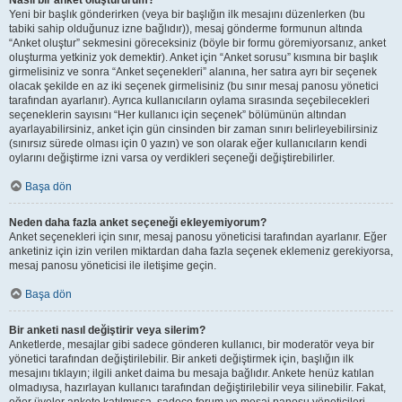
Nasıl bir anket oluştururum?
Yeni bir başlık gönderirken (veya bir başlığın ilk mesajını düzenlerken (bu
tabiki sahip olduğunuz izne bağlıdır)), mesaj gönderme formunun altında
“Anket oluştur” sekmesini göreceksiniz (böyle bir formu göremiyorsanız, anket
oluşturma yetkiniz yok demektir). Anket için “Anket sorusu” kısmına bir başlık
girmelisiniz ve sonra “Anket seçenekleri” alanına, her satıra ayrı bir seçenek
olacak şekilde en az iki seçenek girmelisiniz (bu sınır mesaj panosu yönetici
tarafından ayarlanır). Ayrıca kullanıcıların oylama sırasında seçebilecekleri
seçeneklerin sayısını “Her kullanıcı için seçenek” bölümünün altından
ayarlayabilirsiniz, anket için gün cinsinden bir zaman sınırı belirleyebilirsiniz
(sınırsız sürede olması için 0 yazın) ve son olarak eğer kullanıcıların kendi
oylarını değiştirme izni varsa oy verdikleri seçeneği değiştirebilirler.
Başa dön
Neden daha fazla anket seçeneği ekleyemiyorum?
Anket seçenekleri için sınır, mesaj panosu yöneticisi tarafından ayarlanır. Eğer
anketiniz için izin verilen miktardan daha fazla seçenek eklemeniz gerekiyorsa,
mesaj panosu yöneticisi ile iletişime geçin.
Başa dön
Bir anketi nasıl değiştirir veya silerim?
Anketlerde, mesajlar gibi sadece gönderen kullanıcı, bir moderatör veya bir
yönetici tarafından değiştirilebilir. Bir anketi değiştirmek için, başlığın ilk
mesajını tıklayın; ilgili anket daima bu mesaja bağlıdır. Ankete henüz katılan
olmadıysa, hazırlayan kullanıcı tarafından değiştirilebilir veya silinebilir. Fakat,