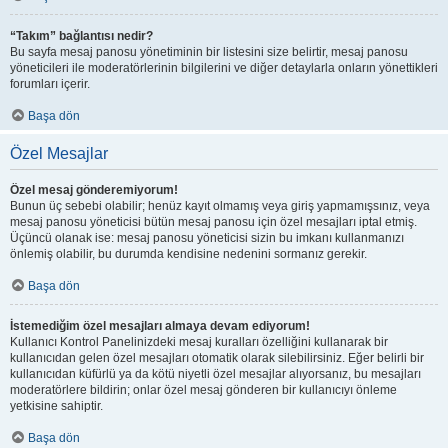
“Takım” bağlantısı nedir?
Bu sayfa mesaj panosu yönetiminin bir listesini size belirtir, mesaj panosu
yöneticileri ile moderatörlerinin bilgilerini ve diğer detaylarla onların yönettikleri
forumları içerir.
Başa dön
Özel Mesajlar
Özel mesaj gönderemiyorum!
Bunun üç sebebi olabilir; henüz kayıt olmamış veya giriş yapmamışsınız, veya
mesaj panosu yöneticisi bütün mesaj panosu için özel mesajları iptal etmiş.
Üçüncü olanak ise: mesaj panosu yöneticisi sizin bu imkanı kullanmanızı
önlemiş olabilir, bu durumda kendisine nedenini sormanız gerekir.
Başa dön
İstemediğim özel mesajları almaya devam ediyorum!
Kullanıcı Kontrol Panelinizdeki mesaj kuralları özelliğini kullanarak bir
kullanıcıdan gelen özel mesajları otomatik olarak silebilirsiniz. Eğer belirli bir
kullanıcıdan küfürlü ya da kötü niyetli özel mesajlar alıyorsanız, bu mesajları
moderatörlere bildirin; onlar özel mesaj gönderen bir kullanıcıyı önleme
yetkisine sahiptir.
Başa dön