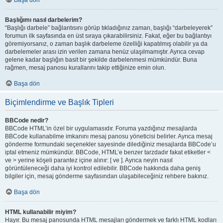
Başa dön
Başlığımı nasıl darbelerim?
“Başlığı darbele” bağlantısını görüp tıkladığınız zaman, başlığı “darbeleyerek”
forumun ilk sayfasında en üst sıraya çıkarabilirsiniz. Fakat, eğer bu bağlantıyı
göremiyorsanız, o zaman başlık darbeleme özelliği kapatılmış olabilir ya da
darbelemeler arası izin verilen zamana henüz ulaşılmamıştır. Ayrıca cevap
gelene kadar başlığın basit bir şekilde darbelenmesi mümkündür. Buna
rağmen, mesaj panosu kurallarını takip ettiğinize emin olun.
Başa dön
Biçimlendirme ve Başlık Tipleri
BBCode nedir?
BBCode HTML’in özel bir uygulamasıdır. Foruma yazdığınız mesajlarda
BBCode kullanabilme imkanını mesaj panosu yöneticisi belirler. Ayrıca mesaj
gönderme formundaki seçenekler sayesinde dilediğiniz mesajlarda BBCode’u
iptal etmeniz mümkündür. BBCode, HTML’e benzer tarzdadır fakat etiketler <
ve > yerine köşeli parantez içine alınır: [ ve ]. Ayrıca neyin nasıl
görüntüleneceği daha iyi kontrol edilebilir. BBCode hakkında daha geniş
bilgiler için, mesaj gönderme sayfasından ulaşabileceğiniz rehbere bakınız.
Başa dön
HTML kullanabilir miyim?
Hayır. Bu mesaj panosunda HTML mesajları göndermek ve farklı HTML kodları